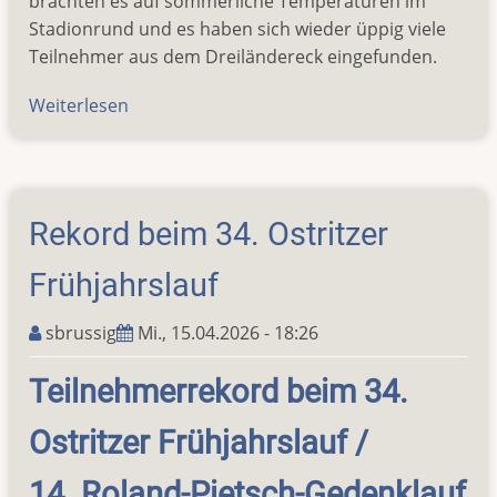
brachten es auf sommerliche Temperaturen im
Stadionrund und es haben sich wieder üppig viele
Teilnehmer aus dem Dreiländereck eingefunden.
Weiterlesen
über
Horst-
Seifert-
Meeting
der
Rekord beim 34. Ostritzer
Leichtathleten
Frühjahrslauf
sbrussig
Mi., 15.04.2026 - 18:26
Teilnehmerrekord beim 34.
Ostritzer Frühjahrslauf /
14. Roland-Pietsch-Gedenklauf