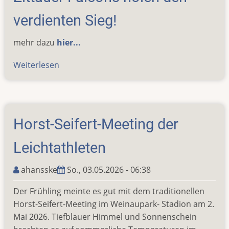
verdienten Sieg!
mehr dazu
hier...
Weiterlesen
über
Nervenkitzel
pur
im
Finale:
Horst-Seifert-Meeting der
Zittauer
Falcons
Leichtathleten
ahansske
So., 03.05.2026 - 06:38
Der Frühling meinte es gut mit dem traditionellen
Horst-Seifert-Meeting im Weinaupark- Stadion am 2.
Mai 2026. Tiefblauer Himmel und Sonnenschein