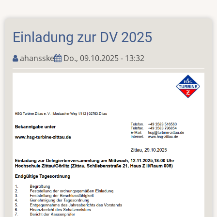
von
der
Delegiertenversammlung
Einladung zur DV 2025
2025
ahansske
Do., 09.10.2025 - 13:32