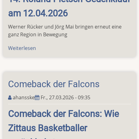
am 12.04.2026
Werner Rücker und Jörg Mai bringen erneut eine
ganz Region in Bewegung
Weiterlesen
über
Rekord
beim
34.
Ostritzer
Comeback der Falcons
Frühjahrslauf
ahansske
Fr., 27.03.2026 - 09:35
Comeback der Falcons: Wie
Zittaus Basketballer