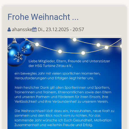
um
Dorit
Frohe Weihnacht ...
...
ahansske
Di., 23.12.2025 - 20:57