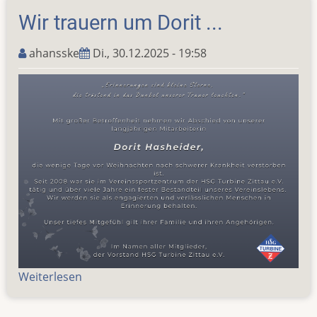
Ulrike
Wir trauern um Dorit ...
ahansske
Di., 30.12.2025 - 19:58
Weiterlesen
über
Wir
trauern